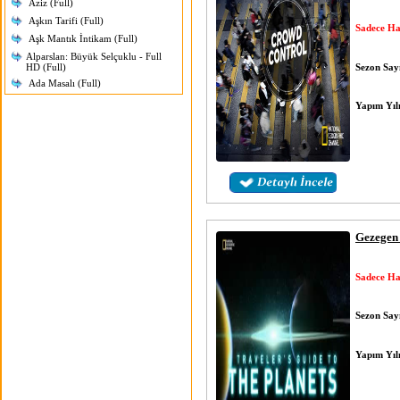
Aziz (Full)
Aşkın Tarifi (Full)
Sadece Ha
Aşk Mantık İntikam (Full)
Alparslan: Büyük Selçuklu - Full
Sezon Sayı
HD (Full)
Ada Masalı (Full)
Yapım Yıl
Gezegen 
Sadece Ha
Sezon Sayı
Yapım Yıl