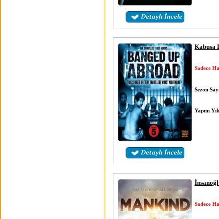
Kabusa D
Sadece Ha
Sezon Sayı
Yapım Yıl
İnsanoğl
Sadece Ha