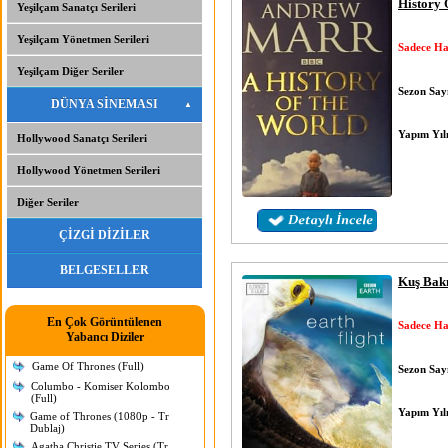
History 
Yeşilçam Sanatçı Serileri
Yeşilçam Yönetmen Serileri
Sadece Ha
Yeşilçam Diğer Seriler
Sezon Sayı
DÜNYA SİNEMASI
Yapım Yıl
Hollywood Sanatçı Serileri
Hollywood Yönetmen Serileri
Diğer Seriler
ÇİZGİ DİZİLER
BELGESELLER
Kuş Bak
En Çok Görüntülenen
Sadece Ha
Yabancı Diziler
Game Of Thrones (Full)
Sezon Sayı
Columbo - Komiser Kolombo
(Full)
Yapım Yıl
Game of Thrones (1080p - Tr
Dublaj)
Agatha Christie TV Series (Tr