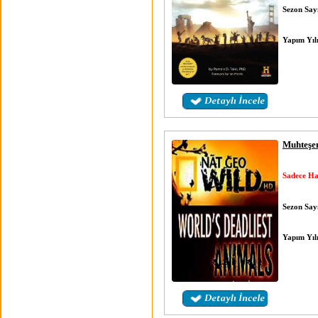
Sezon Sayı
Yapım Yıl
Muhteşem
Sadece Ha
Sezon Sayı
Yapım Yıl