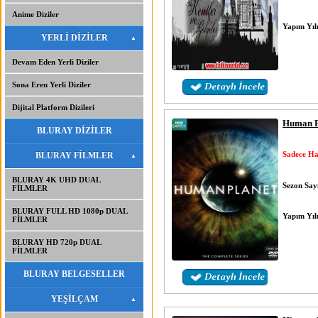
Anime Diziler
Yapım Yıl
YERLİ DİZİLER
Devam Eden Yerli Diziler
Sona Eren Yerli Diziler
Dijital Platform Dizileri
Human P
BLURAY DİZİLER
Sadece Ha
BLURAY FİLMLER
BLURAY 4K UHD DUAL
Sezon Sayı
FİLMLER
BLURAY FULL HD 1080p DUAL
Yapım Yıl
FİLMLER
BLURAY HD 720p DUAL
FİLMLER
BLURAY BELGESELLER
YEŞİLÇAM