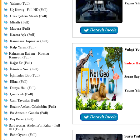
Yapım Yıl
Yalancı (Full)
Üç Kuruş - Full HD (Full)
Uzak Şehrin Masalı (Full)
Misafir (Full)
Mavera (Full)
Kazara Aşk (Full)
Kanunsuz Topraklar (Full)
Kalp Yarası (Full)
Vahşi Yo
Kahraman Babam - Kırmızı
Kamyon (Full)
Kağıt Ev (Full)
Sadece Ha
İkimizin Sırrı (Full)
İçimizden Biri (Full)
Sezon Sayı
Elkızı (Full)
Dünya Hali (Full)
Yapım Yıl
Çocukluk (Full)
Cam Tavanlar (Full)
Bozkır Arslanı Celaleddin (Full)
Bir Annenin Günahı (Full)
Baş Belası (Full)
Barbaroslar: Akdeniz'in Kılıcı - Full
HD (Full)
Baht Oyunu (Full)
Sürü Psi