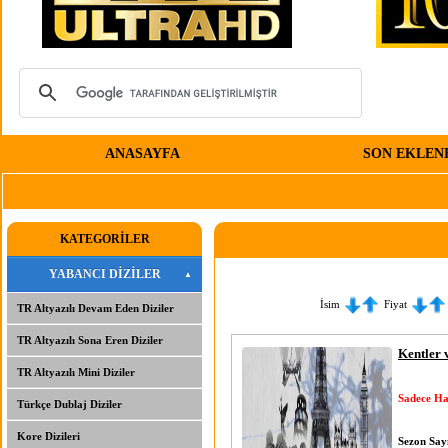
ANASAYFA
SON EKLEN
KATEGORİLER
YABANCI DİZİLER
İsim
Fiyat
TR Altyazılı Devam Eden Diziler
TR Altyazılı Sona Eren Diziler
Kentler 
TR Altyazılı Mini Diziler
Sadece Ha
Türkçe Dublaj Diziler
Kore Dizileri
Sezon Sayı