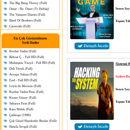
The Big Bang Theory (Full)
Sezon Sayı
Omar - Hz. Ömer (Tr Dublaj)
The Vampire Diaries (Full)
Band Of Brothers (Full)
Yapım Yıl
Carnivàle (Full)
En Çok Görüntülenen
Yerli Diziler
Kurtlar Vadisi (Full)
Behzat Ç. - Full HD (Full)
Muhteşem Yüzyıl - Full HD (Full)
Sistemi 
Deli Yürek (Full)
Avrupa Yakası (Full)
Sadece Ha
Ezel - Full HD (Full)
Leyla ile Mecnun (Full)
Sezon Sayı
Kurtlar Vadisi Pusu (Full)
Kuzey Güney (Full)
Yapım Yıl
Sakarya Fırat (Full)
Kara Melek (Full)
Çalıkuşu (1986)
Çok Güzel Hareketler Bunlar (Full)
Hatırla Sevgili (Full)