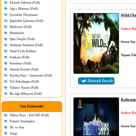
Ekmek Teknesi (Full)
Aşk-ı Memnu (Full)
Çocuklar Duymasın
Wild (Na
Şaşıfelek Çıkmazı (Full)
Medcezir (Full)
Sadece Ha
Bizimkiler
İşler Güçler (Full)
Sezon Sayı
Yeditepe İstanbul (Full)
Nasıl Evde Kaldım
Yapım Yıl
İntikam (Full)
Karadayı (Full)
Asmalı Konak (Full)
Kardeş Payı - Sansürsüz (Full)
Yol Arkadaşım (Full)
Yalancı Yarim (Full)
Bir Aşk Hikayesi (Full)
Kahrama
Son Eklenenler
Sadece Ha
Yalnız Kurt - Full HD (Full)
Felsefe Söyleşileri
Sezon Sayı
İlk ve Son
Yargı