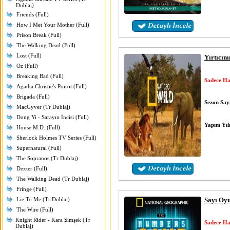
Dublaj)
Friends (Full)
How I Met Your Mother (Full)
Prison Break (Full)
The Walking Dead (Full)
Lost (Full)
Yırtıcın
Oz (Full)
Breaking Bad (Full)
Sadece Ha
Agatha Christie's Poirot (Full)
Brigada (Full)
Sezon Sayı
MacGyver (Tr Dublaj)
Dong Yi - Sarayın İncisi (Full)
Yapım Yıl
House M.D. (Full)
Sherlock Holmes TV Series (Full)
Supernatural (Full)
The Sopranos (Tr Dublaj)
Dexter (Full)
The Walking Dead (Tr Dublaj)
Fringe (Full)
Lie To Me (Tr Dublaj)
Sayı Oyu
The Wire (Full)
Knight Rider - Kara Şimşek (Tr
Sadece Ha
Dublaj)